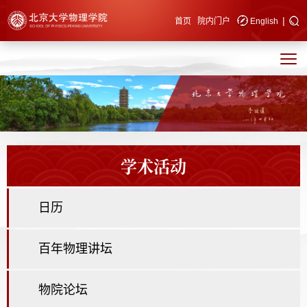
|
快速导航
首页
院内门户
English
学术活动
日历
百年物理讲坛
物院论坛