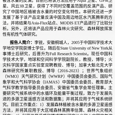
被含水量的反演。目前已将该方法应用于Aqua 卫星、GPM卫
星、风云3B卫星，获得了不同时空覆盖范围的反演产品、研
究了中国地区植被含水量的时空变化特性。本研究还进一步
发展了基于该产品定量反演中国及周边地区水汽蒸腾率的方
法，并将结果与Asia-Flux站点、MODIS ET产品进行了比较分
析。另外，还将该产品应用于森林火灾研究、森林释放挥发
性有机性气体研究。
报告人简介：
李锐，安徽桐城人，2005于中国科学技术大
学地空学院获博士学位。随后在State University of New York从
事博士后研究，后晋升为Full Research Scientist。现任中国科
学技术大学，地球和空间科学学院副院长，教授，博导；火
灾科学国家重点实验室双聘教授、博导；加拿大魁北克大学
森林研究所兼职教授、博导（2016-2023）；世界气象组织
（WMO）天气研究计划（WWRP）中国委员会委员、国际气
象学和大气科学协会（IAMAS）中国委员会委员、教育部大
气科学教学指导委员会委员、安徽省气象学会常任理事。主
要研究气候系统中的水循环及能量平衡过程，致力于发展先
进的多源卫星遥感方法和数据集；并将其应用于气候系统研
究。目前工作重点：1）发展森林植被含水量的多源卫星遥感
方法，并将其应用于大区域森林蒸腾率估算、森林火灾相关