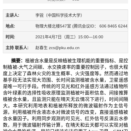
主讲人:
李锐（中国科学技术大学）
地点:
物理大楼北楼547室 (腾讯会议ID： 606 8465 6244)
时间:
2021年4月7日（周三）15:00—16:00
主持 联系人:
赵春生 zcs@pku.edu.cn
摘要：
植被含水量是反映植被生理机能的重要指标、是控
制植被-大气之间碳、水交换速率的重要控制因子，也很大程
度上决定了森林火灾的发生概率、火灾强度等。然而通过地
基手段无法实现大范围、长时间监测植被含水量，卫星遥感
是唯一可行手段。传统的可见光和红外遥感方法通过植物所
含叶绿素的选择性吸收原理监测植被叶面积信息、间接推算
植被含水量，且监测只能在晴天无云情况下进行，时间间隔
大。本研究利用地表和植被所释放的微波辐射作为主信号
源，利用植被所含液态水对微波信号的改变，直接遥感植被
含水量因子。利用同步观测的可见光、红外信号反演云水参
数，用于微波辐射传输计算，在晴天和云天都可以实现对植