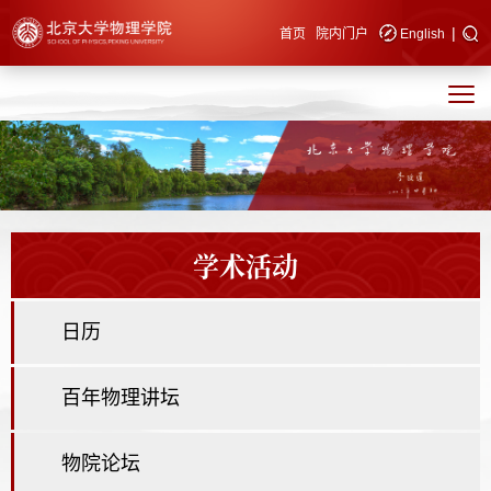
|
快速导航
首页
院内门户
English
学术活动
日历
百年物理讲坛
物院论坛