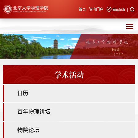
|
快速导航
首页
院内门户
English
学术活动
日历
百年物理讲坛
物院论坛