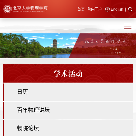
|
快速导航
首页
院内门户
English
学术活动
日历
百年物理讲坛
物院论坛