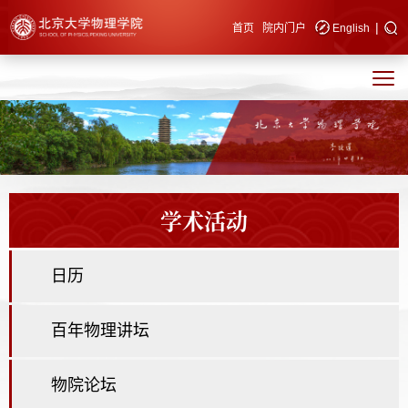
|
快速导航
首页
院内门户
English
学术活动
日历
百年物理讲坛
物院论坛