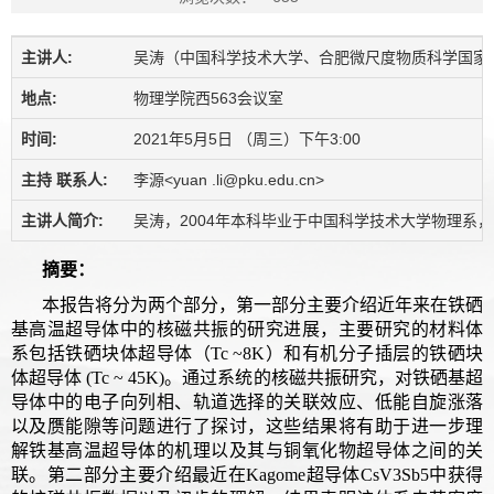
主讲人:
吴涛（中国科学技术大学、合肥微尺度物质科学国家
地点:
物理学院西563会议室
时间:
2021年5月5日 （周三）下午3:00
主持 联系人:
李源<yuan .li@pku.edu.cn>
主讲人简介:
吴涛，2004年本科毕业于中国科学技术大学物理系，2
摘要：
本报告将分为两个部分，第一部分主要介绍近年来在铁硒
基高温超导体中的核磁共振的研究进展，主要研究的材料体
系包括铁硒块体超导体（Tc ~8K）和有机分子插层的铁硒块
体超导体 (Tc ~ 45K)。通过系统的核磁共振研究，对铁硒基超
导体中的电子向列相、轨道选择的关联效应、低能自旋涨落
以及赝能隙等问题进行了探讨，这些结果将有助于进一步理
解铁基高温超导体的机理以及其与铜氧化物超导体之间的关
联。第二部分主要介绍最近在Kagome超导体CsV3Sb5中获得