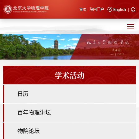
|
快速导航
首页
院内门户
English
学术活动
日历
百年物理讲坛
物院论坛