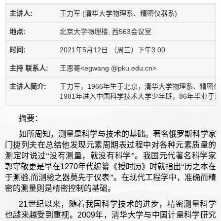
主讲人:
王力军 (清华大学物理系、精密仪器系)
地点:
北京大学物理楼, 西563会议室
时间:
2021年5月12日 （周三）下午3:00
主持 联系人:
王恩哥<egwang @pku.edu.cn>
主讲人简介:
王力军，1966年生于北京，清华大学物理系、精密仪器
1981年进入中国科学技术大学少年班，86年毕业于近
摘要：
如所周知，测量是科学与技术的基础。著名俄罗斯科学家
门捷列夫在总结他发现元素周期表过程中对各种元素质量的
测定时说过“没有测量，就没有科学”。我国元代著名科学家
郭守敬更是早在
1270
年代编纂《授时历》时就指出“历之本在
于测验
,
而测验之器莫先于仪表”。在现代工程学中，准确而精
密的测量则是精密控制的基础。
21
世纪以来，随着我国科学技术的进步，精密测量科学
也越来越受到重视。
2009
年，清华大学与中国计量科学研究