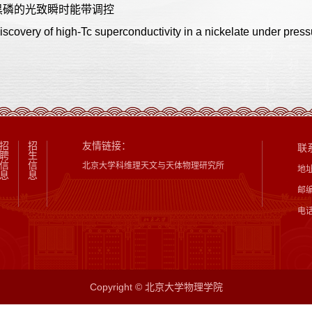
黑磷的光致瞬时能带调控
ery of high-Tc superconductivity in a nickelate under press
招
招
友情链接：
联
聘
生
信
信
北京大学科维理天文与天体物理研究所
地
息
息
邮编
电话
Copyright © 北京大学物理学院