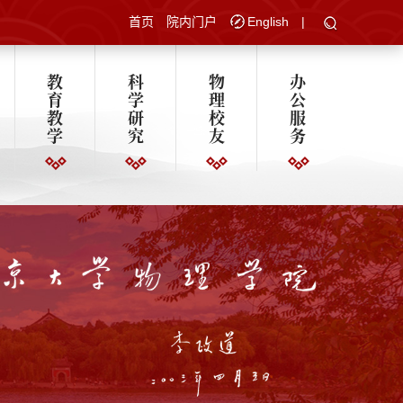
首页
院内门户
English
|
教
科
物
办
育
学
理
公
教
研
校
服
学
究
友
务