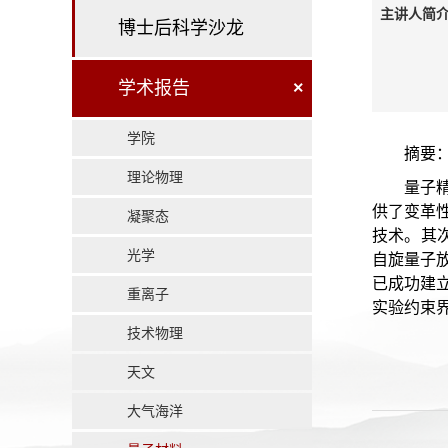
主讲人简介
博士后科学沙龙
学术报告
×
学院
摘要
理论物理
量子
供了变革
凝聚态
技术。其次
光学
自旋量子
已成功建立
重离子
实验约束
技术物理
天文
大气海洋