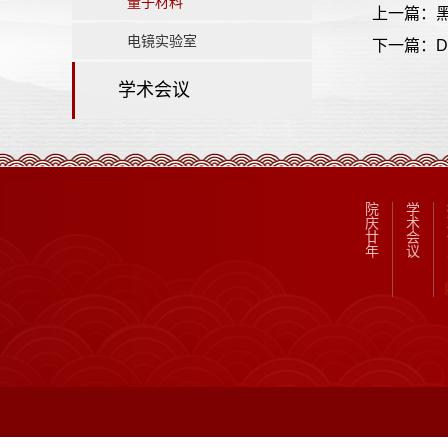
量子材料
上一篇：
电镜实验室
下一篇：Discov
学术会议
院
学
庆
术
廿
会
年
议