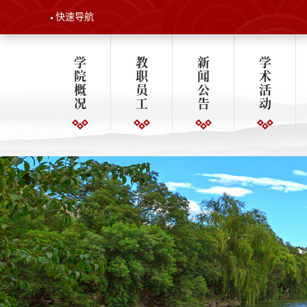
快速导航
学
教
新
学
院
职
闻
术
概
员
公
活
况
工
告
动