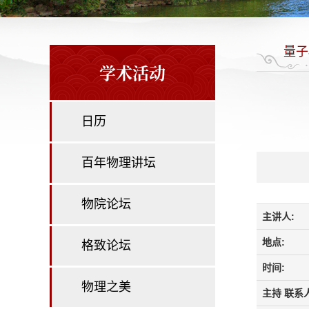
量子
学术活动
日历
百年物理讲坛
物院论坛
主讲人:
地点:
格致论坛
时间:
物理之美
主持 联系人