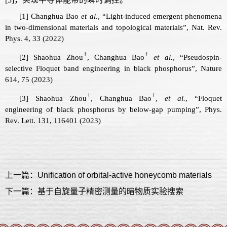
[1] Changhua
Bao
et al
., “Light-induced emergent phenomena
in two-dimensional materials and topological materials”, Nat. Rev.
Phys. 4, 33 (2022)
+
+
[2] Shaohua Zhou
, Changhua
Bao
et al.
, “Pseudospin-
selective Floquet band engineering in black phosphorus”, Nature
614, 75 (2023)
+
+
[3] Shaohua Zhou
, Changhua
Bao
,
et al.
, “Floquet
engineering of black phosphorus by below-gap pumping”, Phys.
Rev. Lett. 131, 116401 (2023)
上一篇：Unification of orbital-active honeycomb materials
下一篇：基于自旋量子精密测量的暗物质实验搜索