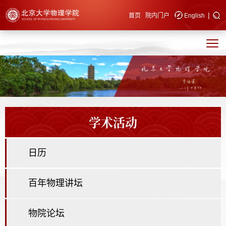
|
快速导航
首页
院内门户
English
学术活动
日历
百年物理讲坛
物院论坛