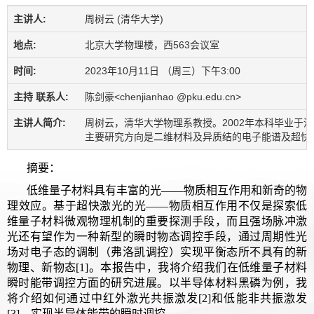
主讲人:
周树云 (清华大学)
地点:
北京大学物理楼，西563会议室
时间:
2023年10月11日 （周三）下午3:00
主持 联系人:
陈剑豪<chenjianhao @pku.edu.cn>
主讲人简介:
周树云，清华大学物理系教授。2002年本科毕业于清
主要研究方向是二维材料及异质结的电子能谱及超快动
摘要：
低维量子材料具有丰富的光——物质相互作用和新奇的物
理效应。基于超快激光的光——物质相互作用不仅是探索低
维量子材料微观物理机制的重要探测手段，而且强场脉冲激
光还有望作为一种新型的瞬时物态调控手段，通过周期性光
场对电子态的调制（弗洛凯调控）实现平衡态所不具有的新
物理、新物态[1]。本报告中，我将介绍我们在低维量子材料
瞬时能带调控方面的研究进展。以半导体材料黑磷为例，我
将介绍如何通过中红外激光共振激发[2]和低能非共振激发
[3]，实现半导体能带的瞬时调控。