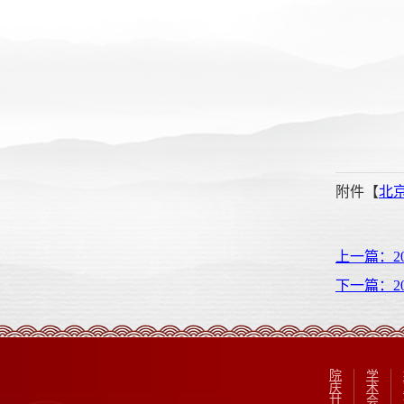
附件【
北京
上一篇：2
下一篇：2
院
学
庆
术
廿
会