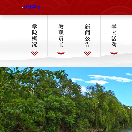
快速导航
学
教
新
学
院
职
闻
术
概
员
公
活
况
工
告
动