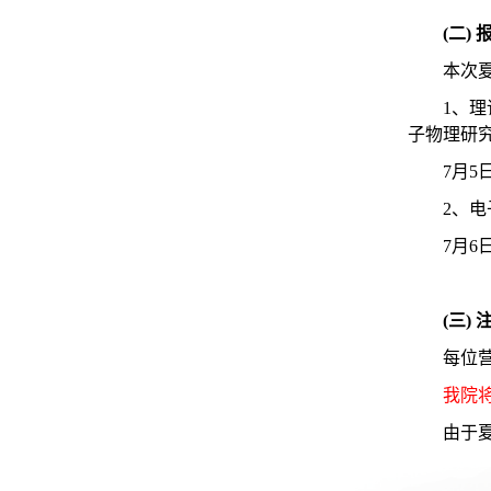
(二)
本次
1、
子物理研
7月5日
2、
7月6日
(三)
每位
我院
由于