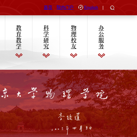
首页
院内门户
English
|
教
科
物
办
育
学
理
公
教
研
校
服
学
究
友
务