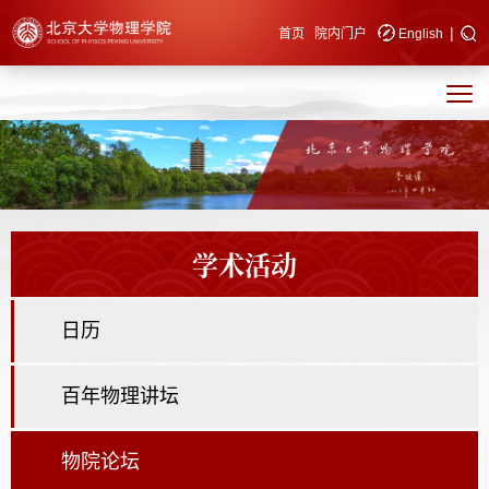
|
快速导航
首页
院内门户
English
学术活动
日历
百年物理讲坛
物院论坛