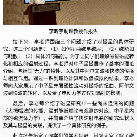
李昕宇助理教授作报告
接下来，李老师围绕三个问题介绍了对磁星的具体研
究，这三个问题是：（1）如何扭曲磁星磁层；（2）磁能如
何耗散；（3）具体如何辐射。为了让同学们理解磁星磁能转
化和相应的辐射过程，李老师对中子星磁层作了基本的理论
介绍，包括其“无力”的特性，以及其中阿尔文波和快波的传播
与相互作用。通过一系列理论计算和数值模拟的结果，李老
师向大家展示了中子星壳层塑性流动对磁场的扭曲、阿尔文
波到快波的转化、以及量子电动力学过程对辐射的影响。
最后，李老师介绍了磁星研究中一些尚未澄清的问题
（大振幅波的传播、辐射能谱理论与观测的对应、中子星内
部的磁流体力学），并简单介绍了快速射电暴的研究现状以
及其与磁星的关联，提供了一个具体研究的例子。
此次报告拓宽了同学们的学术视野，带领大家了解了磁