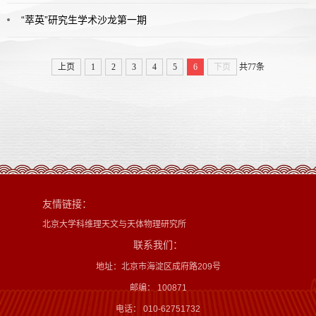
“萃英”研究生学术沙龙第一期
上页
1
2
3
4
5
6
下页
共77条
友情链接：
北京大学科维理天文与天体物理研究所
联系我们：
地址：北京市海淀区成府路209号
邮编： 100871
电话： 010-62751732