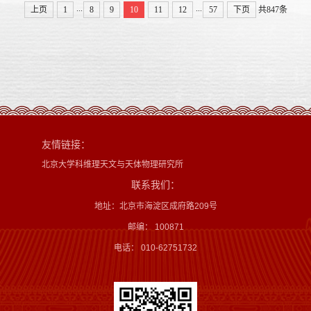
...
...
上页
1
8
9
10
11
12
57
下页
共847条
友情链接：
北京大学科维理天文与天体物理研究所
联系我们：
地址：北京市海淀区成府路209号
邮编： 100871
电话： 010-62751732