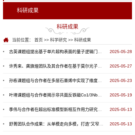
科研成果
科研成果
当前位置：
首页
>>
科学研究
>>
科研成果
古英课题组提出基于单片超构表面的量子逻辑门理论方案
2025-05-28
许秀来、龚旗煌团队及其合作者在基于莫尔光子晶体微腔的腔量子电动力学研究中取得重要进展
2025-05-27
孙栋课题组与合作者在多层石墨烯中实现了维度增强的中红外光轨道角动量探测
2025-05-23
叶堉课题组与合作者揭示非共面反铁磁Co1/3NbS2中的拓扑输运行为
2025-05-19
季伟与合作者在超出标准模型新相互作用力研究中取得新进展
2025-05-13
舒菁团队合作成果：从单模走向多模，打造“又窄又宽”的暗物质与引力波探测器
2025-05-13