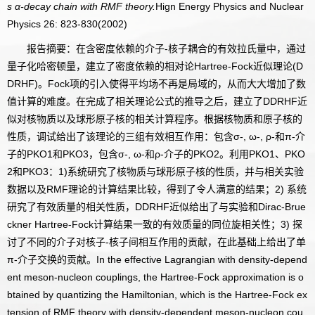
s α-decay chain with RMF theory.
Hign Energy Physics and Nuclear
Physics 26: 823-830(2002)
报告摘要：在含密度依赖的介子-核子耦合的有效拉氏量中，通过
量子化哈密顿量，建立了密度依赖的相对论Hartree-Fock近似理论(D
DRHF)。Fock项的引入使得平均场不再是局域的，从而大大增加了数
值计算的难度。在完成了相关理论公式的推导之后，建立了DDRHF近
似对核物质以及球形原子核的相关计算程序。根据核物质和原子核的
性质，调试给出了该理论的三组有效相互作用：包含σ-, ω-, ρ-和π-介
子的PKO1和PKO3，包含σ-, ω-和ρ-介子的PKO2。利用PKO1、PKO
2和PKO3：1)系统研究了核物质与球形原子核的性质，并与相关实验
数据以及RMF理论的计算结果比较，得到了令人满意的结果；2) 系统
研究了有效质量的相关性质，DDRHF近似给出了与实验和Dirac-Brue
ckner Hartree-Fock计算结果一致的有效质量的同位旋相关性；3) 探
讨了不同的介子对核子-核子间相互作用的贡献，在此基础上给出了单
π-介子交换的贡献。In the effective Lagrangian with density-depend
ent meson-nucleon couplings, the Hartree-Fock approximation is o
btained by quantizing the Hamiltonian, which is the Hartree-Fock ex
tension of RMF theory with density-dependent meson-nucleon cou