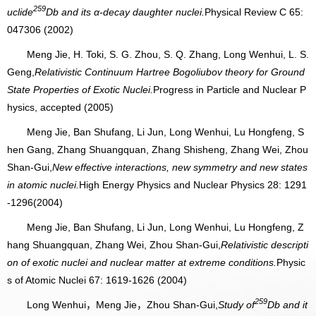
259
uclide
Db and its α-decay daughter nuclei.
Physical Review C 65:
047306 (2002)
Meng Jie, H. Toki, S. G. Zhou, S. Q. Zhang, Long Wenhui, L. S.
Geng,
Relativistic Continuum Hartree Bogoliubov theory for Ground
State Properties of Exotic Nuclei.
Progress in Particle and Nuclear P
hysics, accepted (2005)
Meng Jie, Ban Shufang, Li Jun, Long Wenhui, Lu Hongfeng, S
hen Gang, Zhang Shuangquan, Zhang Shisheng, Zhang Wei, Zhou
Shan-Gui,
New effective interactions, new symmetry and new states
in atomic nuclei.
High Energy Physics and Nuclear Physics 28: 1291
-1296(2004)
Meng Jie, Ban Shufang, Li Jun, Long Wenhui, Lu Hongfeng, Z
hang Shuangquan, Zhang Wei, Zhou Shan-Gui,
Relativistic descripti
on of exotic nuclei and nuclear matter at extreme conditions.
Physic
s of Atomic Nuclei 67: 1619-1626 (2004)
259
Long Wenhui，Meng Jie，Zhou Shan-Gui,
Study of
Db and it