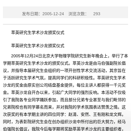
发布日期：2005-12-24
浏览次数：
293
萃英研究生学术沙龙颁奖仪式
萃英研究生学术沙龙颁奖仪式
2005年12月24日北京大学物理学院研究生新年晚会上，举行了本
学期萃英研究生学术沙龙的颁奖仪式。萃英沙龙是由马伯强副院长倡
议，并指导本届研究生会组织的一项开创性学术交流活动，其宗旨在
于活跃研究生学术气氛，提高同学们的科研积极性。萃英研究生学术
沙龙的奖金由原实创公司结盘基金提供，每位主讲人都获得一千元奖
金。萃英沙龙自开办以来，引起广大同学的强烈反响。本活动不仅吸
引了我院各专业同学踊跃参加，而且部分兄弟专业甚至与我们毗邻的
兄弟院校也有同学慕名而来，并对我院的学术氛围表达赞羡之情。这
次获奖的有本学期主讲的四位同学：赵清、安然、王有刚和龙文辉。
同时，为表彰院研究生会在创办组织沙龙中所付出的巨大努力，经马
伯强院长倡议，我院今后每学期将奖励萃英学术沙龙的主要组织者，