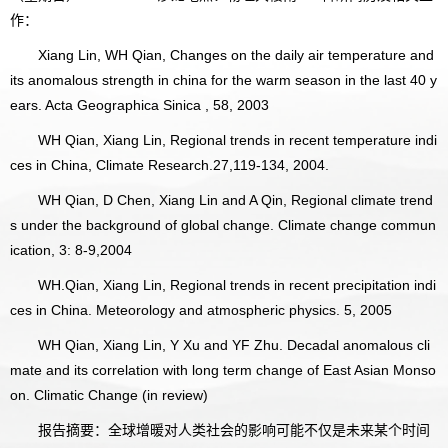
作：
Xiang Lin, WH Qian, Changes on the daily air temperature and
its anomalous strength in china for the warm season in the last 40 y
ears. Acta Geographica Sinica , 58, 2003
WH Qian, Xiang Lin, Regional trends in recent temperature indi
ces in China, Climate Research.27,119-134, 2004.
WH Qian, D Chen, Xiang Lin and A Qin, Regional climate trend
s under the background of global change. Climate change commun
ication, 3: 8-9,2004
WH.Qian, Xiang Lin, Regional trends in recent precipitation indi
ces in China. Meteorology and atmospheric physics. 5, 2005
WH Qian, Xiang Lin, Y Xu and YF Zhu. Decadal anomalous cli
mate and its correlation with long term change of East Asian Monso
on. Climatic Change (in review)
报告摘要：全球增暖对人类社会的影响可能不仅是未来某个时间