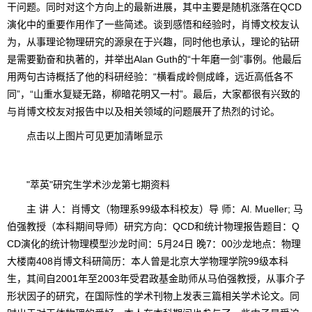
干问题。同时对这个方向上的最新进展，其中主要是随机涨落在QCD
演化中的重要作用作了一些简述。谈到感悟和经验时，肖博文校友认
为，从事理论物理研究的源泉在于兴趣，同时他也承认，理论的钻研
是需要勤奋和执著的，并举出Alan Guth的“十年磨一剑”事例。他最后
用两句古诗概括了他的科研经验：“横看成岭侧成峰，远近高低各不
同”，“山重水复疑无路，柳暗花明又一村”。最后，大家都很有兴致的
与肖博文校友对报告中以及相关领域的问题展开了热烈的讨论。
点击以上图片可见更加清晰显示
"萃英"研究生学术沙龙第七期资料
主 讲 人：肖博文（物理系99级本科校友）导 师：Al. Mueller; 马
伯强教授（本科期间导师）研究方向：QCD和统计物理报告题目：Q
CD演化的统计物理模型沙龙时间：5月24日 晚7：00沙龙地点：物理
大楼南408肖博文科研简历：本人曾是北京大学物理学院99级本科
生，其间自2001年至2003年受君政基金助师从马伯强教授，从事介子
形状因子的研究，在国际性的学术刊物上发表三篇相关学术论文。同