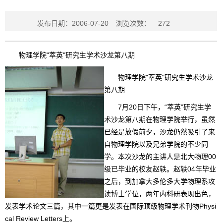
发布日期：2006-07-20
浏览次数：
272
物理学院"萃英"研究生学术沙龙第八期
物理学院"萃英"研究生学术沙龙
第八期
7月20日下午，“萃英”研究生学
术沙龙第八期在物理学院举行，虽然
已经是放假前夕，沙龙仍然吸引了来
自物理学院以及兄弟学院的不少同
学。本次沙龙的主讲人是北大物理00
级已毕业的校友赵轶。赵轶04年毕业
之后，到加拿大多伦多大学物理系攻
读博士学位，两年内科研表现出色，
发表学术论文三篇，其中一篇更是发表在国际顶级物理学术刊物Physi
cal Review Letters上。