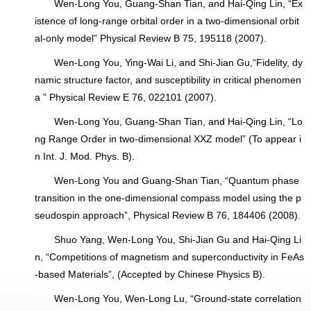
Wen-Long You, Guang-Shan Tian, and Hai-Qing Lin, “Ex
istence of long-range orbital order in a two-dimensional orbit
al-only model” Physical Review B 75, 195118 (2007).
Wen-Long You, Ying-Wai Li, and Shi-Jian Gu,“Fidelity, dy
namic structure factor, and susceptibility in critical phenomen
a ” Physical Review E 76, 022101 (2007).
Wen-Long You, Guang-Shan Tian, and Hai-Qing Lin, “Lo
ng Range Order in two-dimensional XXZ model” (To appear i
n Int. J. Mod. Phys. B).
Wen-Long You and Guang-Shan Tian, “Quantum phase
transition in the one-dimensional compass model using the p
seudospin approach”, Physical Review B 76, 184406 (2008).
Shuo Yang, Wen-Long You, Shi-Jian Gu and Hai-Qing Li
n, “Competitions of magnetism and superconductivity in FeAs
-based Materials”, (Accepted by Chinese Physics B).
Wen-Long You, Wen-Long Lu, “Ground-state correlation