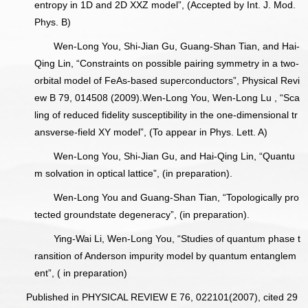
entropy in 1D and 2D XXZ model”, (Accepted by Int. J. Mod.
Phys. B)
Wen-Long You, Shi-Jian Gu, Guang-Shan Tian, and Hai-
Qing Lin, “Constraints on possible pairing symmetry in a two-
orbital model of FeAs-based superconductors”, Physical Revi
ew B 79, 014508 (2009).Wen-Long You, Wen-Long Lu , “Sca
ling of reduced fidelity susceptibility in the one-dimensional tr
ansverse-field XY model”, (To appear in Phys. Lett. A)
Wen-Long You, Shi-Jian Gu, and Hai-Qing Lin, “Quantu
m solvation in optical lattice”, (in preparation).
Wen-Long You and Guang-Shan Tian, “Topologically pro
tected groundstate degeneracy”, (in preparation).
Ying-Wai Li, Wen-Long You, “Studies of quantum phase t
ransition of Anderson impurity model by quantum entanglem
ent”, ( in preparation)
Published in PHYSICAL REVIEW E 76, 022101(2007), cited 29