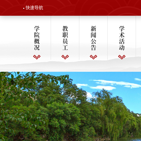
快速导航
学
教
新
学
院
职
闻
术
概
员
公
活
况
工
告
动