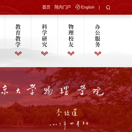
首页
院内门户
English
|
教
科
物
办
育
学
理
公
教
研
校
服
学
究
友
务