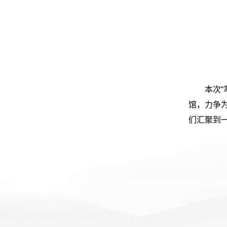
本次
馆，力争
们汇聚到