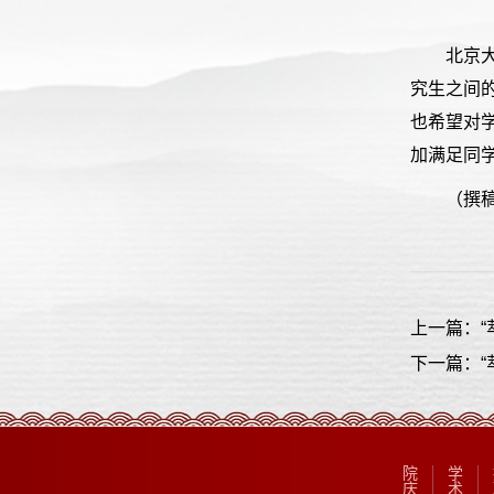
北京
究生之间
也希望对学
加满足同
（撰
上一篇：“
下一篇：“
院
学
庆
术