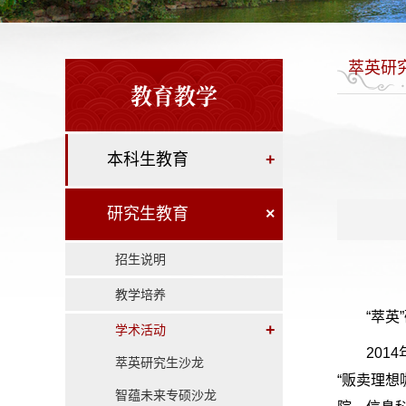
萃英研
教育教学
本科生教育
+
研究生教育
×
招生说明
教学培养
“萃英
+
学术活动
201
萃英研究生沙龙
“贩卖理
智蕴未来专硕沙龙