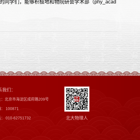
同学们，能够积极地和物院研会学术部（phy_acad
系我们：
址：北京市海淀区成府路209号
： 100871
北大物理人
： 010-62751732