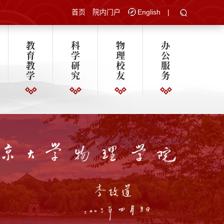
首页
院内门户
English
|
教
科
物
办
育
学
理
公
教
研
校
服
学
究
友
务