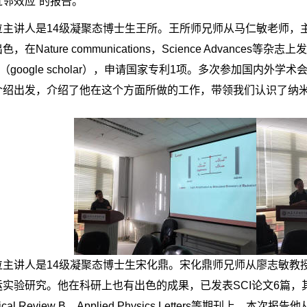
邻效应”的报告。
位主讲人是14级凝聚态博士生王所。王所师兄师从马仁敏老师，
，在Nature communications，Science Advan
次（google scholar），申请国家专利1项。多次参加国内
介绍出发，介绍了他在这个方面所做的工作，带领我们认识了纳
位主讲人是14级凝聚态博士生宋化鼎。宋化鼎师兄师从廖志敏教
实验研究。他在科研上也有出色的成果，已发表SCI论文6篇，其中
ysical Review B、Applied Physics Letters等