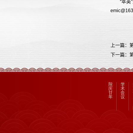
“萃英
emic@
上一篇：第
下一篇：第
院
学
庆
术
廿
会
年
议