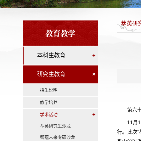
萃英研
教育教学
本科生教育
+
研究生教育
×
招生说明
教学培养
第六
+
学术活动
11
萃英研究生沙龙
行。此次“
智蕴未来专硕沙龙