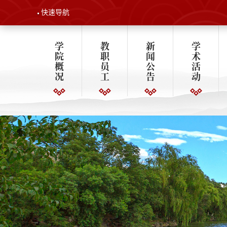
快速导航
学
教
新
学
院
职
闻
术
概
员
公
活
况
工
告
动