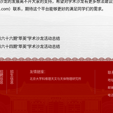
”沙龙的发展离不开大家的支持，希望对学术沙龙有更多想法建议的
163.com）联系，期待这个平台能够更好的满足同学们的需求。
六十六期“萃英”学术沙龙活动总结
六十四期“萃英”学术沙龙活动总结
招
招
友情链接：
联
聘
生
信
信
北京大学科维理天文与天体物理研究所
地
息
息
邮编
电话