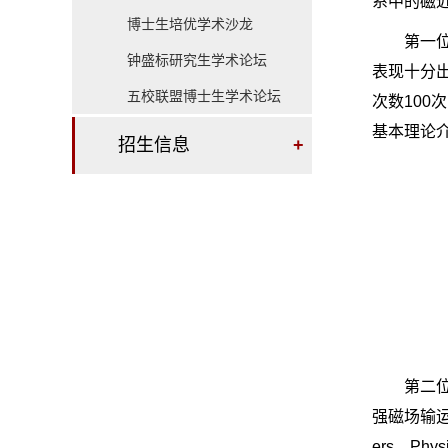
系中的磁近
博士生培优学术沙龙
第一
钟盛标研究生学术论坛
表现十分出色
五校联盟博士生学术论坛
次数100
基本理论
招生信息
+
第二
强磁场输运
ers、Ph