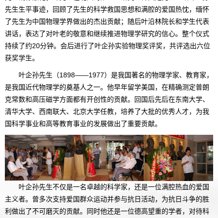
先生生平事迹，回顾了先生的科学救国思想和满腔的爱国热忱，缅怀
了先生为中国物理学界做出的杰出贡献；随后叶沿林院长和学生代表
讲话，表达了对叶老的敬意和继续推进物理学研究的信心。整个仪式
持续了约20分钟。会后进行了叶企孙实验物理奖评奖，共评选出六位
获奖学生。
叶企孙先生（1898——1977）是我国著名的物理学家、教育家，
是我国近代物理学的奠基人之一。他早年留学美国，在精确测定普朗
克常数和高压磁学方面都有开创性的贡献。回国后先后在东南大学、
清华大学、西南联大、北京大学任教，培养了大批的优秀人才，为我
国科学事业和高等教育事业的发展做出了重要贡献。
叶企孙先生不仅是一名卓越的科学家，还是一位满腔热血的爱国
主义者。曾多次支持爱国群众运动并参与抗日活动，为抗日斗争的胜
利做出了不可磨灭的贡献。同时他还是一位德高望重的学者，对待科