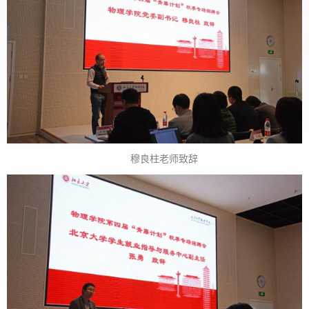
穆良柱老师致辞