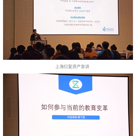
上海衍复资产宣讲