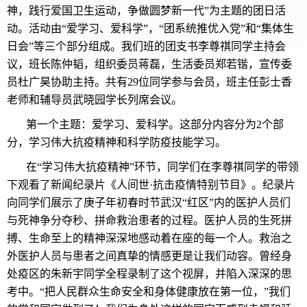
神，践行爱国卫生运动，争做圆梦新一代”为主题的团日活
动。活动由“爱学习、爱科学”，“团系统推优入党”和“集体生
日会”等三个部分组成。我们班的团支书李尊祺同学主持会
议，班长陈仲韬，组织委员蒋磊，生活委员郑若锴，宣传委
员杜广昊协助主持。共有29位同学参与会员，班主任彭士香
老师和辅导员武晓园学长列席会议。
第一个主题：爱学习、爱科学。这部分内容分为2个部
分，学习伟大抗疫精神和科学防疫技能学习。
在“学习伟大抗疫精神”环节，同学们在李尊祺同学的带领
下观看了新闻纪录片《人间世·抗击疫情特别节目》。纪录片
向同学们展示了庚子年初春时节武汉“红区”内的医护人员们
与死神争分夺秒、拼命救治患者的过程。医护人员的生死拼
搏、生命至上的精神深深地感动着在座的每一个人。救治之
外医护人员与患者之间真挚的情感更是让我们动容。曾经身
处疫区的朱新宇同学全程录制了这个视屏，并陷入深深的思
考中。“把人民群众生命安全和身体健康放在第一位，”我们