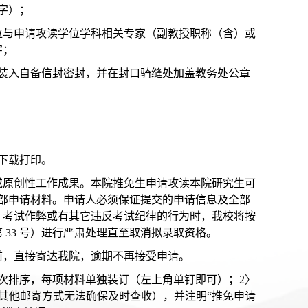
签字）；
要2位与申请攻读学位学科相关专家（副教授职称（含）或
字；
，装入自备信封密封，并在封口骑缝处加盖教务处公章
下载打印。
或原创性工作成果。本院推免生申请攻读本院研究生可
全部申请材料。申请人必须保证提交的申请信息及全部
、考试作弊或有其它违反考试纪律的行为时，我校将按
33 号）进行严肃处理直至取消拟录取资格。
前，直接寄达我院，逾期不再接受申请。
依次排序，每项材料单独装订（左上角单钉即可）；2〉
（其他邮寄方式无法确保及时查收），并注明“推免申请