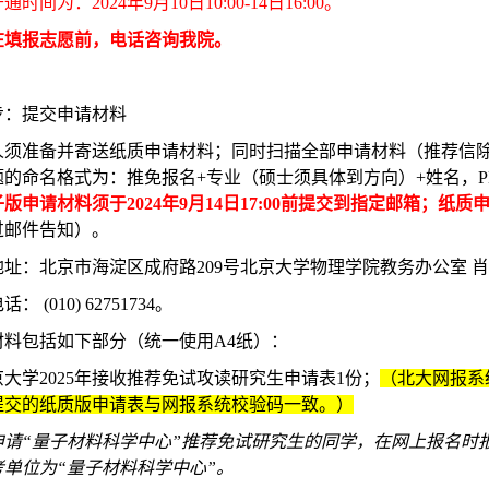
时间为：2024年9月10日10:00-14日16:00。
在填报志愿前，电话咨询我院。
步：提交申请材料
须准备并寄送纸质申请材料；同时扫描全部申请材料（推荐信除外）合并为
题的命名格式为：推免报名+专业（硕士须具体到方向）+姓名，P
版申请材料须于2024年9月14日17:00前提交到指定邮箱；纸质申请
过邮件告知）。
址：北京市海淀区成府路209号北京大学物理学院教务办公室 肖老师
： (010) 62751734。
材料包括如下部分（统一使用A4纸）：
北京大学2025年接收推荐免试攻读研究生申请表1份；
（北大网报系
提交的纸质版申请表与网报系统校验码一致。）
申请“量子材料科学中心”推荐免试研究生的同学，在网上报名时
考单位为“量子材料科学中心”。