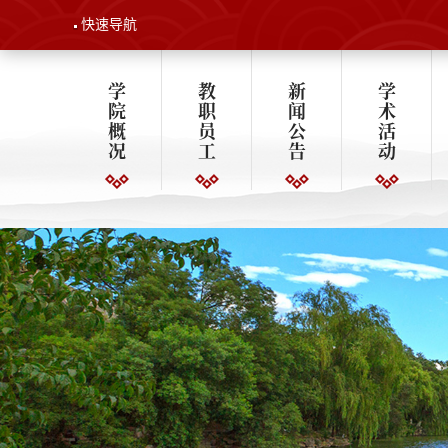
快速导航
学
教
新
学
院
职
闻
术
概
员
公
活
况
工
告
动