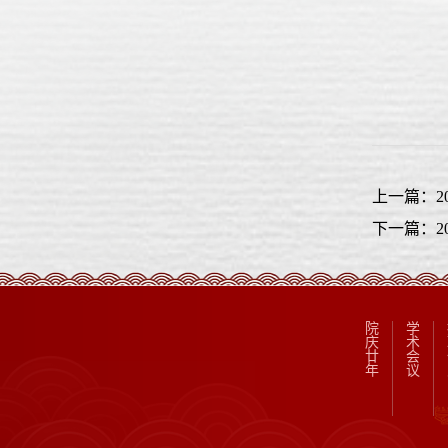
上一篇：2
下一篇：2
院
学
庆
术
廿
会
年
议