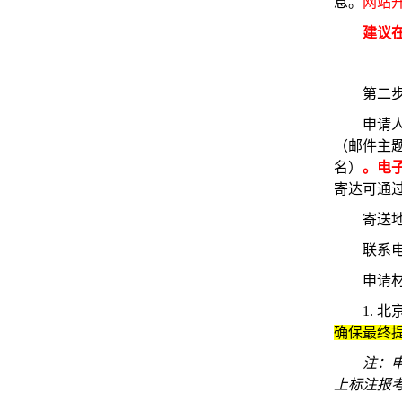
息。
网站开通
建议
第二
申请人
（邮件主
名）
。电子
寄达可通
寄送地
联系电话
申请
1. 
确保最终
注：
上标注报