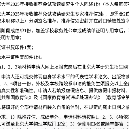
北京大学2025年接收推荐免试攻读研究生个人陈述1份（本人亲笔
北京大学2025年接收推荐免试攻读研究生专家推荐信2封，即需
技术职称以上）分别签名推荐，推荐信须密封并在封口骑缝处签
 本科阶段成绩单1份，加盖学校教务处公章或成绩单证明专用章后
证明专用章；
获奖证书复印件1套；
外语水平证明复印件1份。
第1、2、3项材料申请人网上填报志愿后在北京大学研究生招生网
，申请人还可提交体现自身学术水平的代表性学术论文、出版物
1、2、6项各一份，外校及本校跨院系申请的推免生须提交以上
的真实性和准确性。申请人若填报虚假信息、提供虚假申报材料
民共和国教育法》及《国家教育考试违规处理办法》（教育部令第 
人将填好的全部申请材料装入自备的信封，在规定的截止日期之
要求：1〉除推荐信、成绩单外，申请材料请按照1、2、5、6项
人可送至北京大学物理学院门卫室；3〉请使用EMS或顺丰邮寄