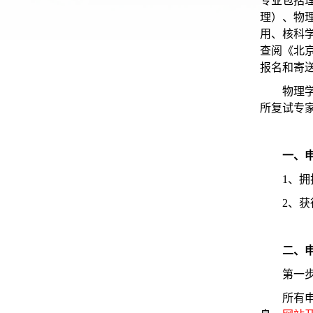
专业包括
理）、物
用、核科
查阅《北京
报名和寄
物理
所复试专
一、
1、
2、
二、
第一
所有