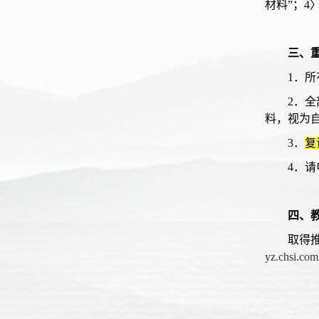
材料”；
三、
1．
2．
料，视为
3．
复
4．
四、
取得
yz.chsi.com