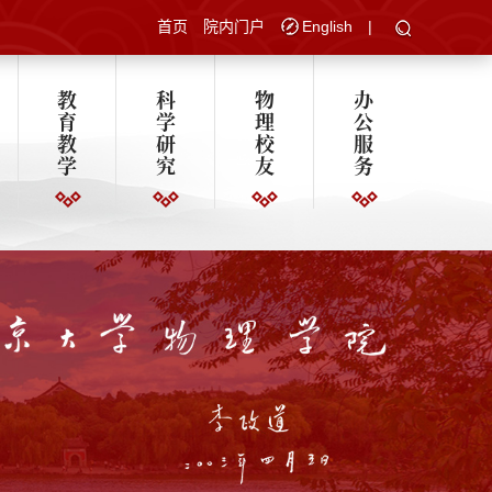
首页
院内门户
English
|
教
科
物
办
育
学
理
公
教
研
校
服
学
究
友
务