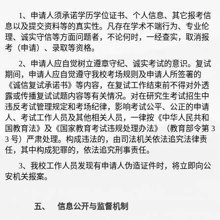
1、申请人须承诺学历学位证书、个人信息、其它报考信
息以及提交资料等的真实性。凡存在学术不端行为、专业伦
理、诚实守信等方面问题者，不论何时，一经查实，取消报
考（申请）、录取等资格。
2、申请人应自觉树立遵章守纪、诚实考试的意识。复试
期间，申请人应自觉遵守我校考场规则及申请人所签署的
《诚信复试承诺书》等内容，在复试工作结束前不得对外透
露或传播复试试题内容等有关情况。对在研究生考试招生中
违反考试管理规定和考场纪律，影响考试公平、公正的申请
人、考试工作人员及其他相关人员，一律按《中华人民共和
国教育法》及《国家教育考试违规处理办法》（教育部令第 3
3 号）严肃处理。构成违法的，由司法机关依法追究法律责
任，其中构成犯罪的，依法追究刑事责任。
3、我校工作人员发现有申请人伪造证件时，将立即向公
安机关报案。
五、 信息公开与监督机制