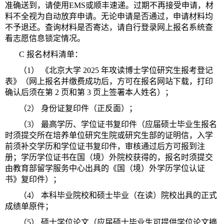
准确送到，请使用EMS或顺丰速递。过期不再接受申请，材
料不全视为自动放弃申请。无论申请是否通过，申请材料均
不予退还。查询材料是否寄达，请自行登录网上报名系统查
看志愿信息锁定情况。
C 报名材料清单：
（1） 《北京大学 2025 年攻读博士学位研究生报考登记
表》（网上报名并缴费成功后，方可在报名网站下载，打印
确认后须在第 2 页和第 3 页上签署本人姓名）；
（2） 身份证复印件（正反面）；
（3） 最高学历、学位证书复印件（应届硕士毕业生报名
时须提交所在培养单位研究生院或研究生部的证明信，入学
前须补交学历和学位证书复印件，审核通过后方可报到注
册；学历学位证书在国（境）外院校获得的，报名时须提交
由教育部留学服务中心出具的《国（境）外学历学位认证
书》复印件）；
（4） 本科毕业院校和硕士毕业（在读）院校出具的正式
成绩单原件；
（5） 硕士学位论文（应届硕士毕业生可提供学位论文摘