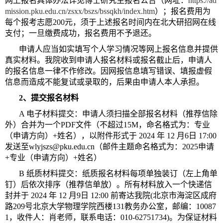
网上报名具体办法详见博士研究生报名公告（网址：
https://ad
mission.pku.edu.cn/zsxx/bszs/bssqkh/index.htm
）；报名费用为
每个报考志愿200元，须于上述报名时间内在北大研招网在线
支付；一旦缴费成功，报名费用不予退还。
申请人应当如实填写个人学习情况等网上报名信息并提供
真实材料。我院收到申请人报名材料或报名截止后，申请人
的报名信息一律不作修改。因网报信息填写错误、填报虚假
信息而造成不能复试或录取的，后果由申请人本人承担。
2、提交报名材料
A 电子材料提交：申请人须扫描全部报名材料（推荐信除
外）合并为一个PDF文件（不超过15M，命名格式为：专业
（申请方向）+姓名），以附件形式于 2024 年 12 月6日 17:00
发送至wlyjszs@pku.edu.cn（邮件主题命名格式为：2025
申请
+专业（申请方向）+姓名）
B 纸质材料提交：纸质报名材料每项单独装订（左上角单
钉）后依次排序（推荐信单放）。所有材料放入一个快递信
封并于 2024 年 12 月9日 12:00 前寄达我院(北京市海淀区成府
路209号北京大学物理学院西楼131教务办公室，邮编：10087
1，收件人：肖老师，联系电话：010-62751734)。为保证材料