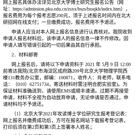
网上报名具体办法详见北京大学博士研究生报名公告（网
址：https://admission.pku.edu.cn/zsxx/bszs/bssqkh/index.htm），
报名费用为每个报考志愿200元，须于上述报名时间内在北大
研招网在线支付；一旦缴费成功，报名费用不予退还。
申请人应当对本人网上报名信息进行认真核对。我院收到
申请人报名材料后，该申请人的报名信息一律不作修改。因
申请人填写错误引起的一切后果由其自行承担。
2
．
材料邮寄
网上报名后，请将以下申请资料于 2021 年 5月 9 日 12:00
前寄达我院(北京市海淀区成府路209号北京大学物理学院西
楼131教务办公室，邮编：100871，收件人：肖老师，联系电
话：（010）62751734，寄送材料时需注明合肥实验室)。为
保证材料准确送到，请使用EMS或顺丰速递。过期不再接受
申请，材料不全视为自动放弃申请，无论申请是否通过，申
请材料均不予退还。
（1）北京大学2021年攻读博士学位研究生报考登记表：
网上报名并缴费成功后，方可在报名网站下载报考登记表，
打印后须在第2页和第3页上签署本人姓名；