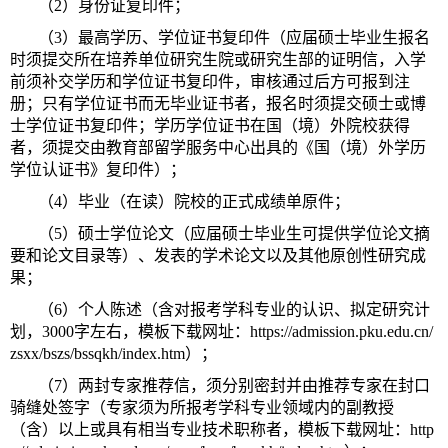
（2）身份证复印件；
（3）最高学历、学位证书复印件（应届硕士毕业生报名
时须提交所在培养单位研究生院或研究生部的证明信，入学
前须补交学历和学位证书复印件，审核通过后方可报到注
册；只有学位证书而无毕业证书者，报名时须提交硕士或博
士学位证书复印件；学历学位证书在国（境）外院校获得
者，须提交由教育部留学服务中心出具的《国（境）外学历
学位认证书》复印件）；
（4）毕业（在读）院校的正式成绩单原件；
（5）硕士学位论文（应届硕士毕业生可提供学位论文摘
要和论文目录等）、发表的学术论文以及其他原创性研究成
果；
（6）个人陈述（含对报考学科专业的认识、拟定研究计
划，3000字左右，模板下载网址：https://admission.pku.edu.cn/
zsxx/bszs/bssqkh/index.htm）；
（7）两封专家推荐信，须分别密封并由推荐专家在封口
骑缝处签字（专家须为所报考学科专业领域内的副教授
（含）以上或具有相当专业技术职称者，模板下载网址：http