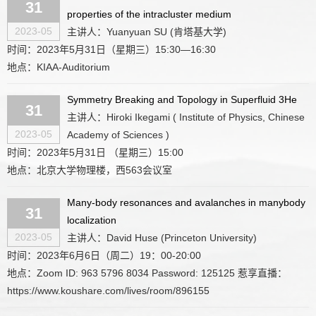
31
properties of the intracluster medium
2023-05
主讲人：Yuanyuan SU (肯塔基大学)
时间：2023年5月31日（星期三）15:30—16:30
地点：KIAA-Auditorium
Symmetry Breaking and Topology in Superfluid 3He
31
主讲人：Hiroki Ikegami ( Institute of Physics, Chinese
2023-05
Academy of Sciences )
时间：2023年5月31日 （星期三）15:00
地点：北京大学物理楼，西563会议室
Many-body resonances and avalanches in many­body
31
localization
2023-05
主讲人：David Huse (Princeton University)
时间：2023年6月6日（周二）19：00-20:00
地点：Zoom ID: 963 5796 8034 Password: 125125 惹享直播：
https://www.koushare.com/lives/room/896155