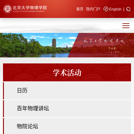
|
快速导航
首页
院内门户
English
学术活动
日历
百年物理讲坛
物院论坛