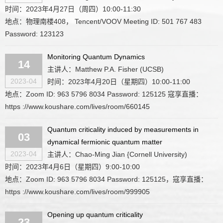
时间：2023年4月27日（周四）10:00-11:30
地点：物理南楼408， Tencent/VOOV Meeting ID: 501 767 483
Password: 123123
Monitoring Quantum Dynamics
14
主讲人：Matthew P.A. Fisher (UCSB)
2023-04
时间：2023年4月20日（星期四）10:00-11:00
地点：Zoom ID: 963 5796 8034 Password: 125125 寇享直播：
https ://www.koushare.com/lives/room/660145
Quantum criticality induced by measurements in
03
dynamical fermionic quantum matter
2023-04
主讲人：Chao-Ming Jian {Cornell University)
时间：2023年4月6日（星期四）9:00-10:00
地点：Zoom ID: 963 5796 8034 Password: 125125，寇享直播：
https ://www.koushare.com/lives/room/999905
Opening up quantum criticality
23