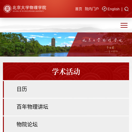
|
快速导航
首页
院内门户
English
学术活动
日历
百年物理讲坛
物院论坛