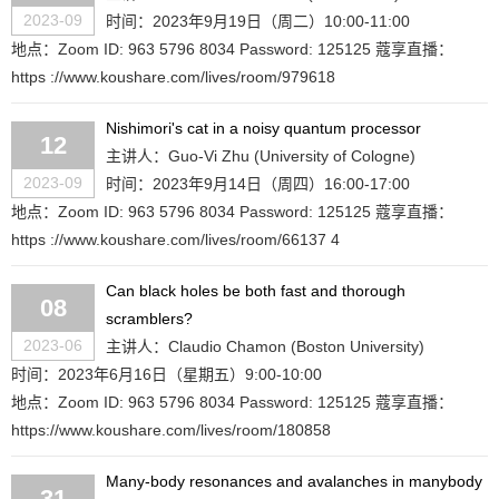
2023-09
时间：2023年9月19日（周二）10:00-11:00
地点：Zoom ID: 963 5796 8034 Password: 125125 蔻享直播：
https ://www.koushare.com/lives/room/979618
Nishimori's cat in a noisy quantum processor
12
主讲人：Guo-Vi Zhu (University of Cologne)
2023-09
时间：2023年9月14日（周四）16:00-17:00
地点：Zoom ID: 963 5796 8034 Password: 125125 蔻享直播：
https ://www.koushare.com/lives/room/66137 4
Can black holes be both fast and thorough
08
scramblers?
2023-06
主讲人：Claudio Chamon (Boston University)
时间：2023年6月16日（星期五）9:00-10:00
地点：Zoom ID: 963 5796 8034 Password: 125125 蔻享直播：
https://www.koushare.com/lives/room/180858
Many-body resonances and avalanches in many­body
31