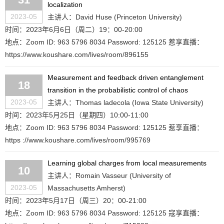
localization
2023-05
主讲人：David Huse (Princeton University)
时间：2023年6月6日（周二）19：00-20:00
地点：Zoom ID: 963 5796 8034 Password: 125125 惹享直播：
https://www.koushare.com/lives/room/896155
Measurement and feedback driven entanglement
18
transition in the probabilistic control of chaos
2023-05
主讲人：Thomas ladecola (Iowa State University)
时间：2023年5月25日（星期四）10:00-11:00
地点：Zoom ID: 963 5796 8034 Password: 125125 惹享直播：
https ://www.koushare.com/lives/room/995769
Learning global charges from local measurements
10
主讲人：Romain Vasseur (University of
2023-05
Massachusetts Amherst)
时间：2023年5月17日（周三）20：00-21:00
地点：Zoom ID: 963 5796 8034 Password: 125125 寇享直播：