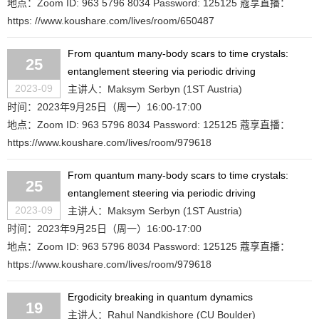
地点：Zoom ID: 963 5796 8034 Password: 125125 蔻享直播：
https: //www.koushare.com/lives/room/650487
From quantum many-body scars to time crystals:
25
entanglement steering via periodic driving
2023-09
主讲人：Maksym Serbyn (1ST Austria)
时间：2023年9月25日（周一）16:00-17:00
地点：Zoom ID: 963 5796 8034 Password: 125125 蔻享直播：
https://www.koushare.com/lives/room/979618
From quantum many-body scars to time crystals:
25
entanglement steering via periodic driving
2023-09
主讲人：Maksym Serbyn (1ST Austria)
时间：2023年9月25日（周一）16:00-17:00
地点：Zoom ID: 963 5796 8034 Password: 125125 蔻享直播：
https://www.koushare.com/lives/room/979618
Ergodicity breaking in quantum dynamics
19
主讲人：Rahul Nandkishore (CU Boulder)