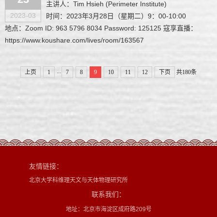
主讲人：Tim Hsieh (Perimeter Institute)
2023-03
时间：2023年3月28日（星期二）9：00-10:00
地点：Zoom ID: 963 5796 8034 Password: 125125 寇享直播：
https://www.koushare.com/lives/room/163567
...
上页
1
7
8
9
10
11
12
下页
共180条
友情链接：
北京大学科维理天文与天体物理研究所
联系我们：
地址：北京市海淀区成府路209号