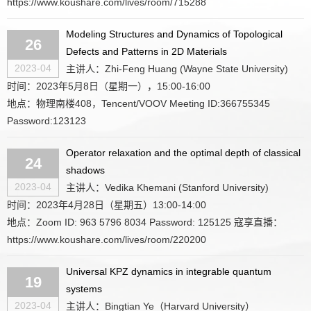
https://www.koushare.com/lives/room/715288
Modeling Structures and Dynamics of Topological
26
Defects and Patterns in 2D Materials
2023-04
主讲人：Zhi-Feng Huang (Wayne State University)
时间：2023年5月8日（星期一），15:00-16:00
地点：物理南楼408，Tencent/VOOV Meeting ID:366755345
Password:123123
Operator relaxation and the optimal depth of classical
24
shadows
2023-04
主讲人：Vedika Khemani (Stanford University)
时间：2023年4月28日（星期五）13:00-14:00
地点：Zoom ID: 963 5796 8034 Password: 125125 寇享直播：
https://www.koushare.com/lives/room/220200
Universal KPZ dynamics in integrable quantum
19
systems
2023-04
主讲人：Bingtian Ye（Harvard University）