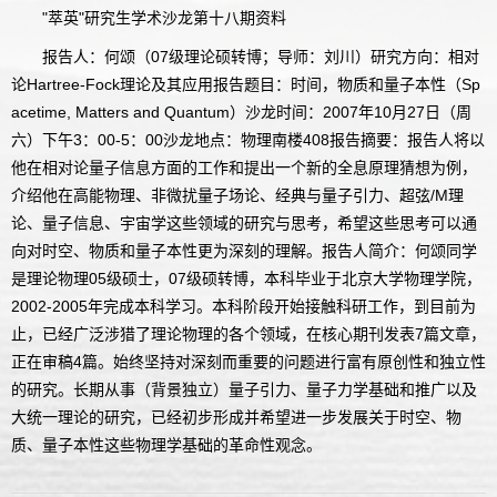
"萃英"研究生学术沙龙第十八期资料
报告人：何颂（07级理论硕转博；导师：刘川）研究方向：相对
论Hartree-Fock理论及其应用报告题目：时间，物质和量子本性（Sp
acetime, Matters and Quantum）沙龙时间：2007年10月27日（周
六）下午3：00-5：00沙龙地点：物理南楼408报告摘要：报告人将以
他在相对论量子信息方面的工作和提出一个新的全息原理猜想为例，
介绍他在高能物理、非微扰量子场论、经典与量子引力、超弦/M理
论、量子信息、宇宙学这些领域的研究与思考，希望这些思考可以通
向对时空、物质和量子本性更为深刻的理解。报告人简介：何颂同学
是理论物理05级硕士，07级硕转博，本科毕业于北京大学物理学院，
2002-2005年完成本科学习。本科阶段开始接触科研工作，到目前为
止，已经广泛涉猎了理论物理的各个领域，在核心期刊发表7篇文章，
正在审稿4篇。始终坚持对深刻而重要的问题进行富有原创性和独立性
的研究。长期从事（背景独立）量子引力、量子力学基础和推广以及
大统一理论的研究，已经初步形成并希望进一步发展关于时空、物
质、量子本性这些物理学基础的革命性观念。