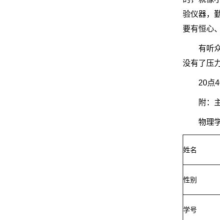
验仪器，
要有恒心
有听
没有了压
20
附：
物理
姓名
性别
学号