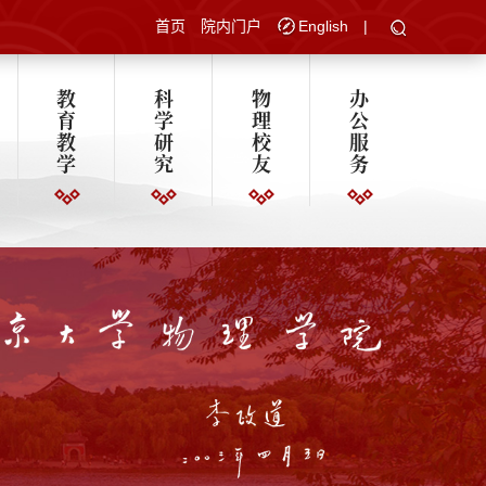
首页
院内门户
English
|
教
科
物
办
育
学
理
公
教
研
校
服
学
究
友
务