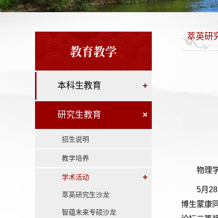
萃英研
教育教学
本科生教育
+
研究生教育
×
招生说明
教学培养
物理
+
学术活动
5月2
萃英研究生沙龙
博生蒙康
智蕴未来专硕沙龙