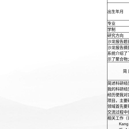
出生年月
专业
学制
研究方向
沙龙报告题
沙龙报告摘
系统介绍了
示了聚合物
简
简述科研经
我的科研经
经历使我对
项目，主要
领域首先要
交流过程中
相关工作（
Kang 