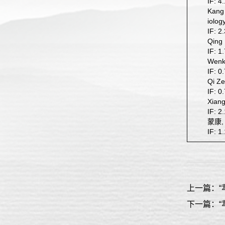
IF: 4
Kang 
iolog
IF: 2
Qing 
IF: 1
Wenke
IF: 0
Qi Ze
IF: 0
Xiang
IF: 2
蒙康,
IF: 1
上一篇：“
下一篇：“