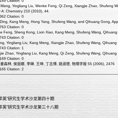
.189 Citation: 0
Meng, Yingliang Liu, Wenke Feng, Qi Zeng, Xiangjie Zhao, Shufeng W
y A: Chemistry 210 (2010), 44.
.362 Citation: 0
Ding, Kang Meng, Hong Yang, Shufeng Wang, and Qihuang Gong, Applie
.763 Citation: 0
 Feng, Sheng Kong, Lixin Xiao, Kang Meng, Shufeng Wang, Qihuang G
.743 Citation: 0
ng, Yingliang Liu, Kang Meng, Xiangjie Zhao, Shufeng Wang, Qihuang 
.743 Citation: 1
jie Zhao, Yingliang Liu, Kang Meng, Qi Zeng, Shufeng Wang, Qihuang 
.169 Citation: 0
 姜森林, 侯丽娜, 李婵, 王坤, 丁志博, 姚淑德, 物理学报 55 (2006), 2476
.165 Citation: 2
萃英”研究生学术沙龙第四十期
萃英”研究生学术沙龙第三十八期