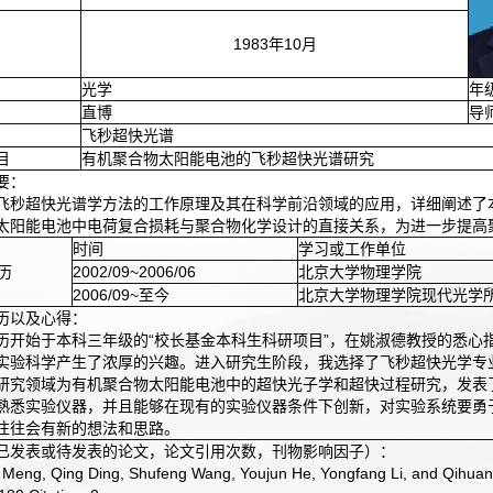
1983年10月
光学
年
直博
导
飞秒超快光谱
目
有机聚合物太阳能电池的飞秒超快光谱研究
要：
飞秒超快光谱学方法的工作原理及其在科学前沿领域的应用，详细阐述了
太阳能电池中电荷复合损耗与聚合物化学设计的直接关系，为进一步提高
时间
学习或工作单位
 历
2002/09~2006/06
北京大学物理学院
2006/09~至今
北京大学物理学院现代光学
历以及心得：
历开始于本科三年级的“校长基金本科生科研项目”，在姚淑德教授的悉心
实验科学产生了浓厚的兴趣。进入研究生阶段，我选择了飞秒超快光学专
研究领域为有机聚合物太阳能电池中的超快光子学和超快过程研究，发表了
熟悉实验仪器，并且能够在现有的实验仪器条件下创新，对实验系统要勇
往往会有新的想法和思路。
已发表或待发表的论文，论文引用次数，刊物影响因子）：
Meng, Qing Ding, Shufeng Wang, Youjun He, Yongfang Li, and Qihuan