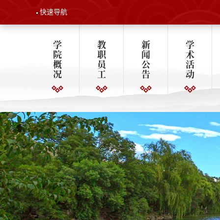
快速导航
学
教
新
学
院
职
闻
术
概
员
公
活
况
工
告
动