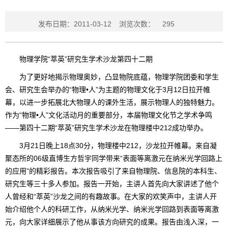
发布日期：2011-03-12
浏览次数：
295
物理学院“萃英”研究生学术沙龙第四十二期
为了更好地揭示物理奥妙，凸显物院底蕴，物理学院团委和学生
会、研究生会举办的“物理•人”为主题的物理文化于3月12日拉开帷
幕，以进一步拓展北大物理人的课外生活，展示物理人的独特魅力。
作为“物理•人”文化活动月的重要部分，本届物理文化节之学术争鸣
——第四十二期“萃英”研究生学术沙龙在物理楼中212成功举办。
3月21日晚上18点30分，物理楼中212，沙龙拉开帷幕。来自凝
聚态所的06级直博生方哲宇同学带来“表面等离激元在纳米光学回路上
的应用”的精彩报告。本次报告吸引了来自物理院、信息院的本科生、
研究生等三十多人参加。报告一开始，主讲人首先向大家讲述了他个
人曾经和“萃英”沙龙之间的有趣故事。在大家的欢笑声中，主讲人开
始介绍他个人的科研工作，从纳米光学、纳米光学回路到表面等离激
元，向大家详细展示了他从事该方向研究的成果。报告由浅入深，一