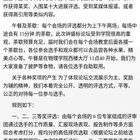
作获得某奖、入围某十大进展评选、受到某媒体报道、或者
获得高引用等类似内容。
午餐及茶歇：每个会场的评选都分为上下午两场，每场中
途会有 15分钟 的茶歇，此次钟盛标论坛受到学院很高的重
视，茶歇预算充足，届时我们会在每个会场教室后面各摆一
个茶歇台，各位参会选手和观众都可以去品尝各种水果、精
美点心等。午餐是在物理学院西楼大厅 11点40 开始，我们为
大家准备了披萨等食物，请各位选手自助取用。
关于各种奖项的产生 为了体现论坛交流展示为主、奖励
为辅的精神，我们本着完全公开、透明的评选方式，平等、
公正的对待每一位参与选手。
规则如下：
一、二、三等奖评选：由每个会场的 6 位专家组成的评审
团通过选手的工作质量、汇报现场表现、报告制作等多方面
综合考虑打分，按均分的高低择优选取（根据论坛之前给选