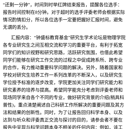
“还剩一分钟”，时间到时举红牌结束报告，提醒各位选手：
报告时间控制在8分钟。对于超时的选手评委老师会根据实际
情况酌情扣分，所以各位选手一定要把握好汇报时间，避免
无谓的丢分。
汇报内容：“钟盛标教育基金”研究生学术论坛是物理学院
各专业研究生之间互相交流和学习的重要平台，有利于拓宽
同学们的知识视野和研究思路，活跃研究氛围，也借此希望
同学们能够在研究工作交流的过程之中促成跨系所、跨专业
的合作，有力推动重要科学问题的解决。另外，随着国家和
学校对研究生培养工作一系列改革的不断深入，以及研究生
学位授予标准的逐步改变，学院更加关注同学们研究能力和
研究素养的培养与提高。希望同学能充分考虑到评委老师和
现场同学来自各个不同的专业，做好研究背景的介绍(稍具科
普性)，重点清楚阐述自己科研工作所解决的重要问题及其方
法和结果的创新性。同时，为了让报告回归科学本身、以及
达到与听众和评委真正交流与探讨的目的，请参会者不要在
报告中呈现与科学问题本身不相关的任何内容：例如，该工