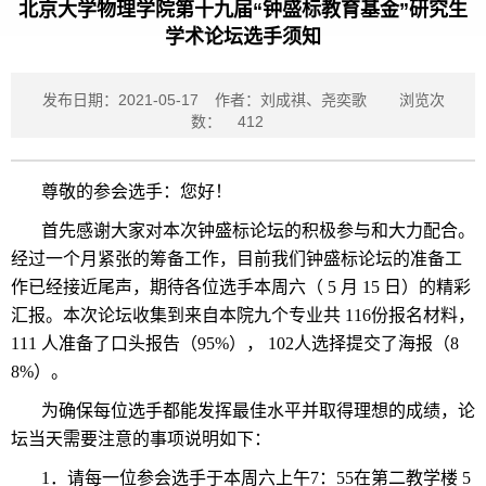
北京大学物理学院第十九届“钟盛标教育基金”研究生
学术论坛选手须知
发布日期：2021-05-17
作者：刘成祺、尧奕歌
浏览次
数：
412
尊敬的参会选手：您好！
首先感谢大家对本次钟盛标论坛的积极参与和大力配合。
经过一个月紧张的筹备工作，目前我们钟盛标论坛的准备工
作已经接近尾声，期待各位选手本周六（ 5 月 15 日）的精彩
汇报。本次论坛收集到来自本院九个专业共 116份报名材料，
111 人准备了口头报告（95%）， 102人选择提交了海报（8
8%）。
为确保每位选手都能发挥最佳水平并取得理想的成绩，论
坛当天需要注意的事项说明如下：
1．请每一位参会选手于本周六上午7：55在第二教学楼 5