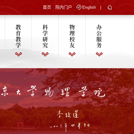
首页
院内门户
English
|
教
科
物
办
育
学
理
公
教
研
校
服
学
究
友
务