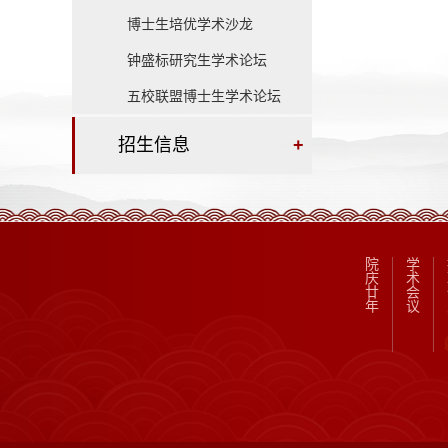
博士生培优学术沙龙
钟盛标研究生学术论坛
五校联盟博士生学术论坛
招生信息
+
院
学
庆
术
廿
会
年
议