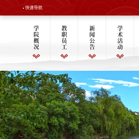
快速导航
学
教
新
学
院
职
闻
术
概
员
公
活
况
工
告
动