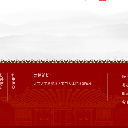
招
招
友情链接：
联
聘
生
信
信
北京大学科维理天文与天体物理研究所
地
息
息
邮编
电话