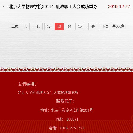
北京大学物理学院2019年度教职工大会成功举办
2019-12-27
...
...
上页
1
11
12
13
14
15
46
下页
共686条
友情链接：
北京大学科维理天文与天体物理研究所
联系我们：
地址：北京市海淀区成府路209号
邮编： 100871
电话： 010-62751732