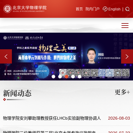
|
快速导航
首页
院内门户
English
新闻动态
更多+
物理学院安刘攀助理教授获任LHCb实验副物理协调人
2026-08-03
物理学院三位教师获第三届“北京大学参政议政服务发展同心奖”表彰
2026-07-22