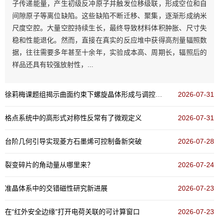
子传递能量，产生初级反冲原子并触发位移级联，形成空位和自
间隙原子等离位缺陷。这些缺陷不断迁移、聚集，逐渐形成纳米
尺度空腔。大量空腔持续生长，最终导致材料体积肿胀、尺寸失
稳和性能退化。然而，直接在真实的反应堆中获得高剂量辐照数
据，往往需要多年甚至十余年，实验成本高、周期长，辐照后的
样品还具有较强放射性，...
徐莉梅课题组揭示曲面约束下螺旋晶体形成与调控新机制
2026-07-31
格点系统中的高形式对称性反常有了微观定义
2026-07-31
台阶几何引导实现菱方石墨烯可控制备新突破
2026-07-28
裂变碎片的角动量从哪里来？
2026-07-24
准晶体系中的交错磁性研究新进展
2026-07-23
在“红外安全边缘”打开电荷关联的可计算窗口
2026-07-23