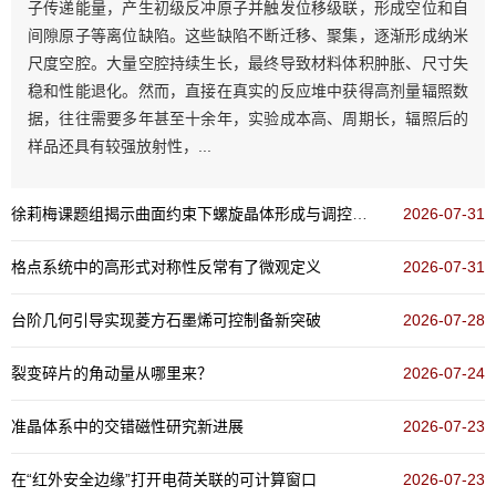
子传递能量，产生初级反冲原子并触发位移级联，形成空位和自
间隙原子等离位缺陷。这些缺陷不断迁移、聚集，逐渐形成纳米
尺度空腔。大量空腔持续生长，最终导致材料体积肿胀、尺寸失
稳和性能退化。然而，直接在真实的反应堆中获得高剂量辐照数
据，往往需要多年甚至十余年，实验成本高、周期长，辐照后的
样品还具有较强放射性，...
徐莉梅课题组揭示曲面约束下螺旋晶体形成与调控新机制
2026-07-31
格点系统中的高形式对称性反常有了微观定义
2026-07-31
台阶几何引导实现菱方石墨烯可控制备新突破
2026-07-28
裂变碎片的角动量从哪里来？
2026-07-24
准晶体系中的交错磁性研究新进展
2026-07-23
在“红外安全边缘”打开电荷关联的可计算窗口
2026-07-23