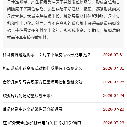
子传递能量，产生初级反冲原子并触发位移级联，形成空位和自
间隙原子等离位缺陷。这些缺陷不断迁移、聚集，逐渐形成纳米
尺度空腔。大量空腔持续生长，最终导致材料体积肿胀、尺寸失
稳和性能退化。然而，直接在真实的反应堆中获得高剂量辐照数
据，往往需要多年甚至十余年，实验成本高、周期长，辐照后的
样品还具有较强放射性，...
徐莉梅课题组揭示曲面约束下螺旋晶体形成与调控新机制
2026-07-31
格点系统中的高形式对称性反常有了微观定义
2026-07-31
台阶几何引导实现菱方石墨烯可控制备新突破
2026-07-28
裂变碎片的角动量从哪里来？
2026-07-24
准晶体系中的交错磁性研究新进展
2026-07-23
在“红外安全边缘”打开电荷关联的可计算窗口
2026-07-23