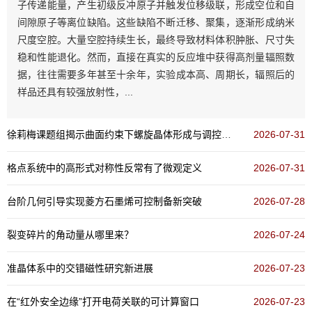
子传递能量，产生初级反冲原子并触发位移级联，形成空位和自
间隙原子等离位缺陷。这些缺陷不断迁移、聚集，逐渐形成纳米
尺度空腔。大量空腔持续生长，最终导致材料体积肿胀、尺寸失
稳和性能退化。然而，直接在真实的反应堆中获得高剂量辐照数
据，往往需要多年甚至十余年，实验成本高、周期长，辐照后的
样品还具有较强放射性，...
徐莉梅课题组揭示曲面约束下螺旋晶体形成与调控新机制
2026-07-31
格点系统中的高形式对称性反常有了微观定义
2026-07-31
台阶几何引导实现菱方石墨烯可控制备新突破
2026-07-28
裂变碎片的角动量从哪里来？
2026-07-24
准晶体系中的交错磁性研究新进展
2026-07-23
在“红外安全边缘”打开电荷关联的可计算窗口
2026-07-23