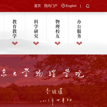
首页
院内门户
English
|
教
科
物
办
育
学
理
公
教
研
校
服
学
究
友
务