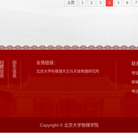
上页
1
2
3
4
5
6
7
招
招
友情链接：
联
聘
生
信
信
北京大学科维理天文与天体物理研究所
地
息
息
邮编
电话
Copyright © 北京大学物理学院