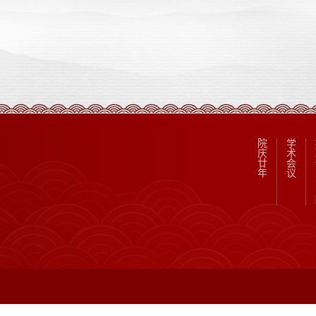
院
学
庆
术
廿
会
年
议