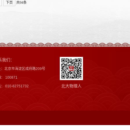
下页
共94条
系我们：
址：北京市海淀区成府路209号
： 100871
北大物理人
： 010-62751732