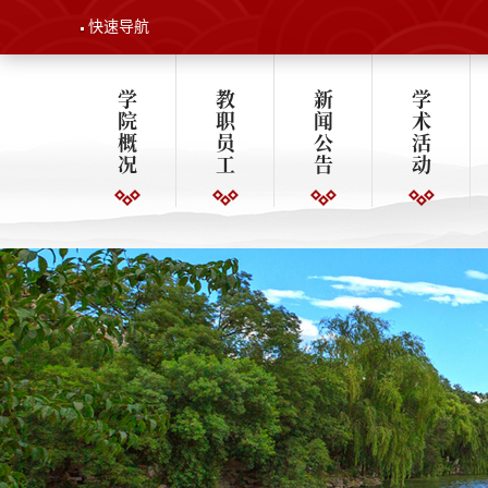
快速导航
学
教
新
学
院
职
闻
术
概
员
公
活
况
工
告
动