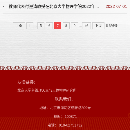
教师代表付遵涛教授在北京大学物理学院2022年毕业典礼上的发言
2022-07-01
...
...
上页
1
5
6
7
8
9
46
下页
共686条
友情链接：
北京大学科维理天文与天体物理研究所
联系我们：
地址：北京市海淀区成府路209号
邮编： 100871
电话： 010-62751732